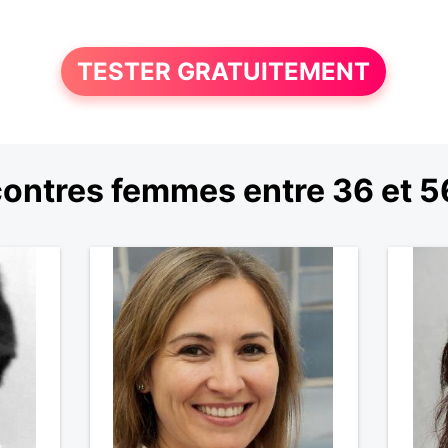
TESTER GRATUITEMENT
ontres femmes entre 36 et 5