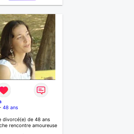
a
-
48 ans
 divorcé(e) de 48 ans
che rencontre amoureuse