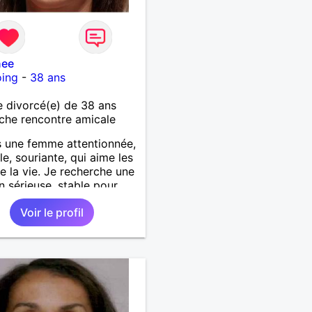
nee
oing
-
38 ans
 divorcé(e) de 38 ans
che rencontre amicale
s une femme attentionnée,
le, souriante, qui aime les
de la vie. Je recherche une
on sérieuse, stable pour
tre sur la région de
Voir le profil
ing. Ceux qui sont trop
merci de ne pas me
ter et pour les autres je
querais pas de vous
re et ce sera avec plaisir.