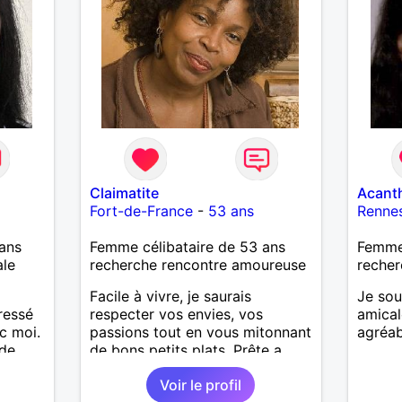
Claimatite
Acant
Fort-de-France
-
53 ans
Renne
ans
Femme célibataire de 53 ans
Femme 
ale
recherche rencontre amoureuse
recher
Facile à vivre, je saurais
Je sou
éressé
respecter vos envies, vos
amica
c moi.
passions tout en vous mitonnant
agréab
 de
de bons petits plats. Prête a
vivre auprès d'un homme franc,
Voir le profil
sincère généreux et affectueux...