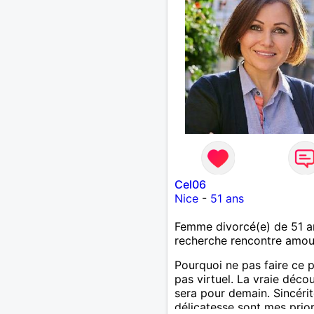
Cel06
Nice
-
51 ans
Femme divorcé(e) de 51 a
recherche rencontre amo
Pourquoi ne pas faire ce 
pas virtuel. La vraie déco
sera pour demain. Sincérit
délicatesse sont mes prior