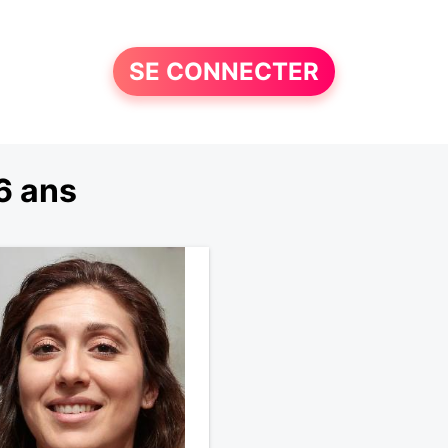
SE CONNECTER
6 ans