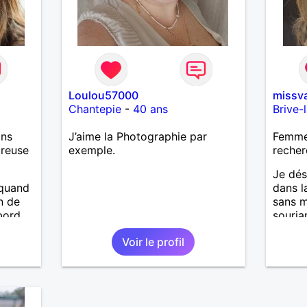
Loulou57000
missva
Chantepie
-
40 ans
Brive-
ans
J’aime la Photographie par
Femme
ureuse
exemple.
recher
Je dés
 quand
dans la
n de
sans m
bord
souria
e et si
respec
Voir le profil
lors
passe
compl
voulan
direct