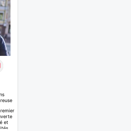
ns
ureuse
premier
uverte
é et
ités.