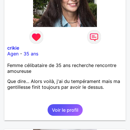
crikie
Agen
-
35 ans
Femme célibataire de 35 ans recherche rencontre
amoureuse
Que dire... Alors voilà, j'ai du tempérament mais ma
gentillesse finit toujours par avoir le dessus.
Voir le profil