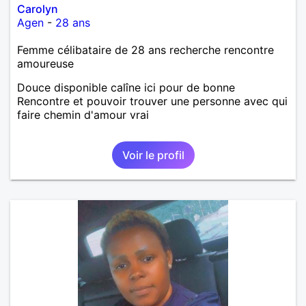
Carolyn
Agen
-
28 ans
Femme célibataire de 28 ans recherche rencontre
amoureuse
Douce disponible calîne ici pour de bonne
Rencontre et pouvoir trouver une personne avec qui
faire chemin d'amour vrai
Voir le profil