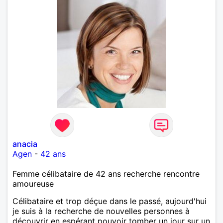
anacia
Agen
-
42 ans
Femme célibataire de 42 ans recherche rencontre
amoureuse
Célibataire et trop déçue dans le passé, aujourd'hui
je suis à la recherche de nouvelles personnes à
découvrir en espérant pouvoir tomber un jour sur un