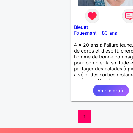
Bleuet
Fouesnant
-
83 ans
4 x 20 ans à l'allure jeune
de corps et d'esprit, cher
homme de bonne compag
pour combler la solitude e
partager des balades à pi
à vélo, des sorties restaur
cinéma, ... Non fumeur,
dynamique et sociable.
Voir le profil
1