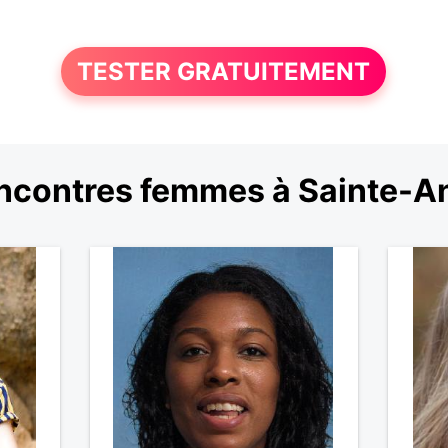
TESTER GRATUITEMENT
ncontres femmes à Sainte-A