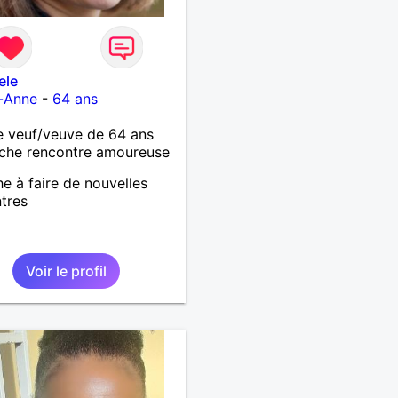
ele
e-Anne
-
64 ans
 veuf/veuve de 64 ans
che rencontre amoureuse
e à faire de nouvelles
tres
Voir le profil