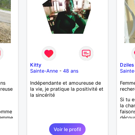
Kitty
Dziles
Sainte-Anne
-
48 ans
Saint
ans
Indépendante et amoureuse de
Femme 
ureuse
la vie, je pratique la positivité et
recher
la sincérité
Si tu 
la cha
homme
faison
 femme
découv
le
ont écr
Voir le profil
as