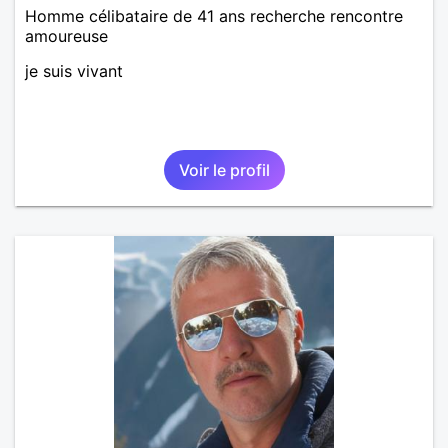
Homme célibataire de 41 ans recherche rencontre
amoureuse
je suis vivant
Voir le profil