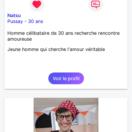
Natsu
Pussay
-
30 ans
Homme célibataire de 30 ans recherche rencontre
amoureuse
Jeune homme qui cherche l'amour véritable
Voir le profil