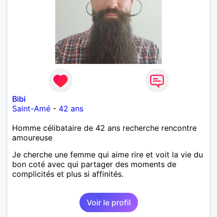
Bibi
Saint-Amé
-
42 ans
Homme célibataire de 42 ans recherche rencontre
amoureuse
Je cherche une femme qui aime rire et voit la vie du
bon coté avec qui partager des moments de
complicités et plus si affinités.
Voir le profil