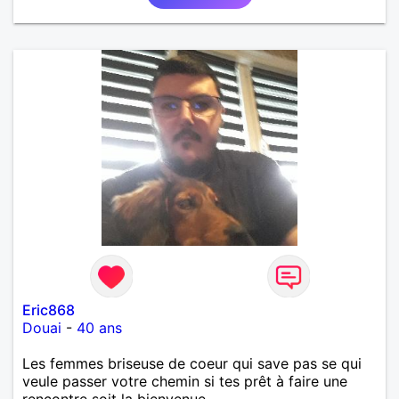
Eric868
Douai
-
40 ans
Les femmes briseuse de coeur qui save pas se qui
veule passer votre chemin si tes prêt à faire une
rencontre soit la bienvenue