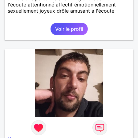
l'écoute attentionné affectif émotionnellement
sexuellement joyeux drôle amusant a l'écoute
Voir le profil