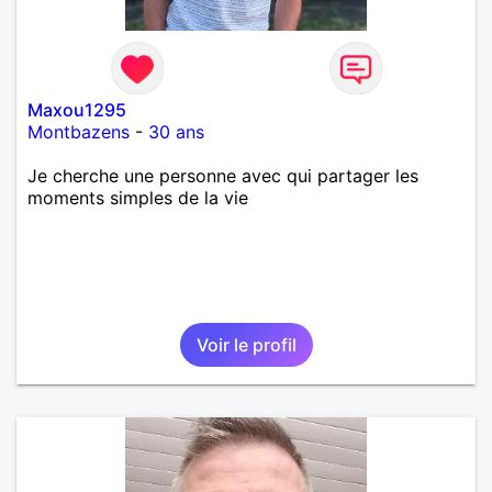
Maxou1295
Montbazens
-
30 ans
Je cherche une personne avec qui partager les
moments simples de la vie
Voir le profil