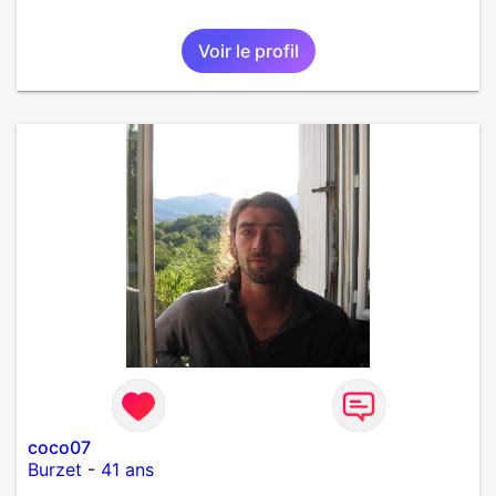
Voir le profil
coco07
Burzet
-
41 ans