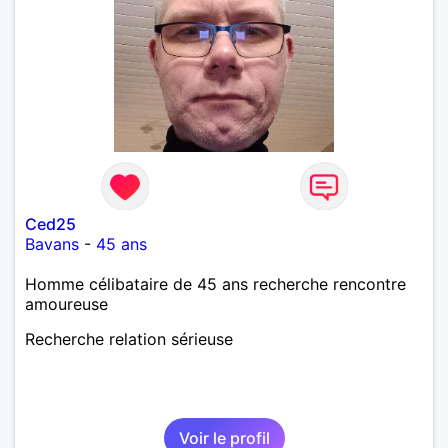
Ced25
Bavans
-
45 ans
Homme célibataire de 45 ans recherche rencontre
amoureuse
Recherche relation sérieuse
Voir le profil