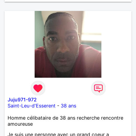
Juju971-972
Saint-Leu-d'Esserent
-
38 ans
Homme célibataire de 38 ans recherche rencontre
amoureuse
Je suis une personne avec un grand coeur a