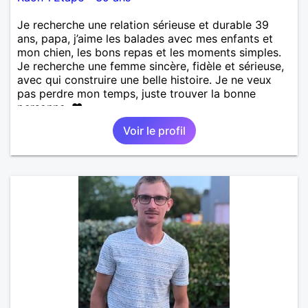
Je recherche une relation sérieuse et durable 39
ans, papa, j’aime les balades avec mes enfants et
mon chien, les bons repas et les moments simples.
Je recherche une femme sincère, fidèle et sérieuse,
avec qui construire une belle histoire. Je ne veux
pas perdre mon temps, juste trouver la bonne
personne. ❤️
Voir le profil