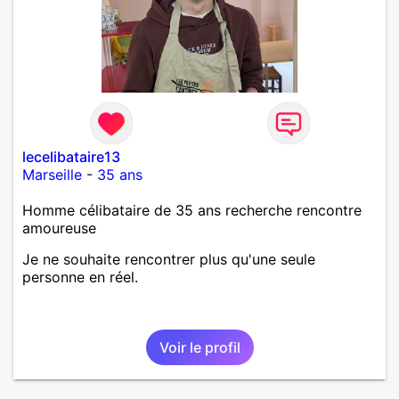
lecelibataire13
Marseille
-
35 ans
Homme célibataire de 35 ans recherche rencontre
amoureuse
Je ne souhaite rencontrer plus qu'une seule
personne en réel.
Voir le profil