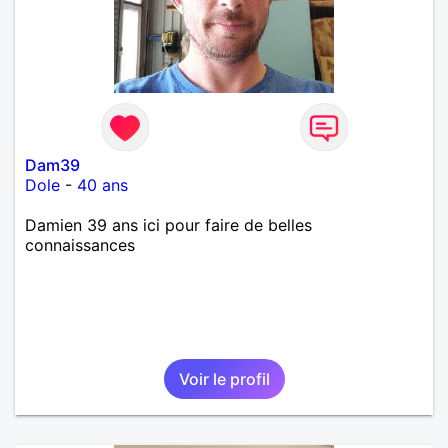
Dam39
Dole
-
40 ans
Damien 39 ans ici pour faire de belles
connaissances
Voir le profil