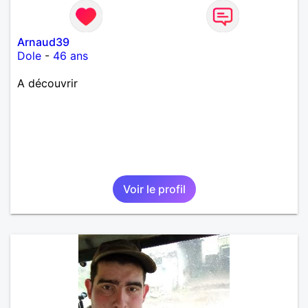
Arnaud39
Dole
-
46 ans
A découvrir
Voir le profil