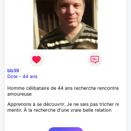
bb39
Dole
-
44 ans
Homme célibataire de 44 ans recherche rencontre
amoureuse
Apprenons à se découvrir. Je ne sais pas tricher ni
mentir. À la recherche d'une vraie belle relation