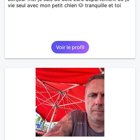
vie seul avec mon petit chien 🐶 tranquille et toi
Voir le profil