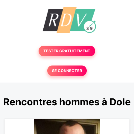
TESTER GRATUITEMENT
SE CONNECTER
Rencontres hommes à Dole