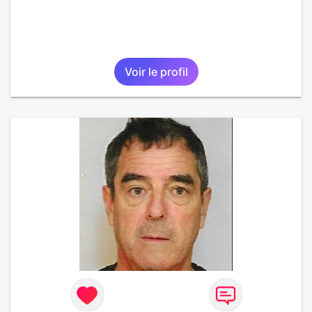
Voir le profil