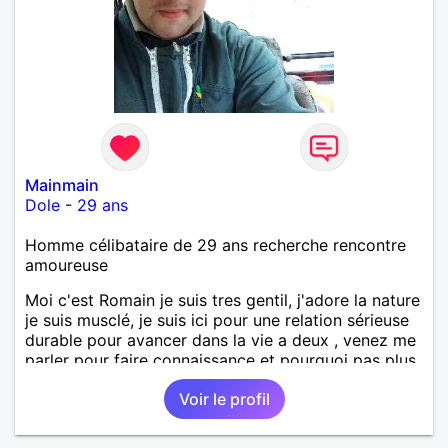
Mainmain
Dole
-
29 ans
Homme célibataire de 29 ans recherche rencontre
amoureuse
Moi c'est Romain je suis tres gentil, j'adore la nature
je suis musclé, je suis ici pour une relation sérieuse
durable pour avancer dans la vie a deux , venez me
parler pour faire connaissance et pourquoi pas plus
après
Voir le profil