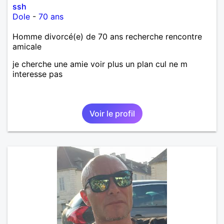
ssh
Dole
-
70 ans
Homme divorcé(e) de 70 ans recherche rencontre
amicale
je cherche une amie voir plus un plan cul ne m
interesse pas
Voir le profil