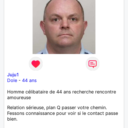
Juju1
Dole
-
44 ans
Homme célibataire de 44 ans recherche rencontre
amoureuse
Relation sérieuse, plan Q passer votre chemin.
Fessons connaissance pour voir si le contact passe
bien.