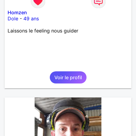
Homzen
Dole
-
49 ans
Laissons le feeling nous guider
Voir le profil